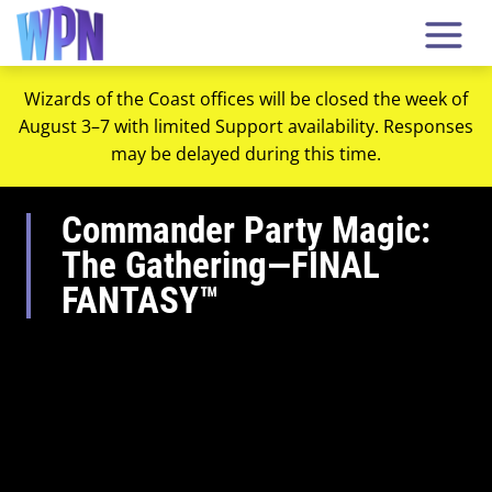
Wizards of the Coast offices will be closed the week of
August 3–7 with limited Support availability. Responses
may be delayed during this time.
Commander Party Magic:
The Gathering—FINAL
FANTASY™