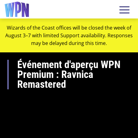
Wizards of the Coast offices will be closed the week of
August 3–7 with limited Support availability. Responses
may be delayed during this time.
Événement d'aperçu WPN
Premium : Ravnica
Remastered