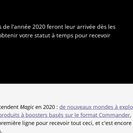
 de l'année 2020 feront leur arrivée dès les
btenir votre statut à temps pour recevoir
ttendent
Magic
en 2020 :
de nouveaux mondes à explo
 produits à boosters basés sur le format Commander
,
ière ligne pour recevoir tout ceci, et c'est encore 
.