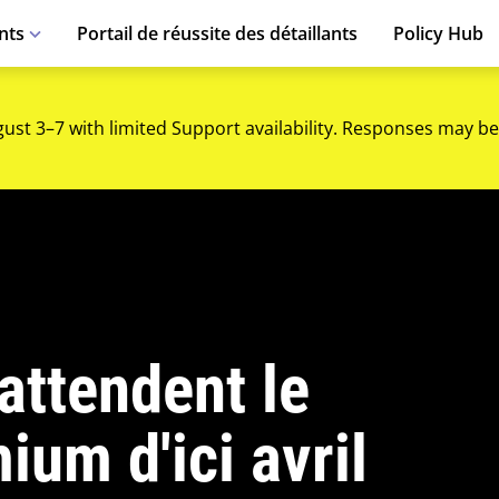
nts
Portail de réussite des détaillants
Policy Hub
gust 3–7 with limited Support availability. Responses may be
attendent le
um d'ici avril