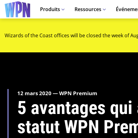
Produits
Ressources
Événeme
Wizards of the Coast offices will be closed the week of Au
12 mars 2020 — WPN Premium
5 avantages qui 
statut WPN Premi