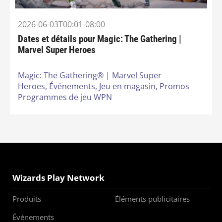
2026-06-03T00:01-08:00
Dates et détails pour Magic: The Gathering |
Marvel Super Heroes
Magic: The Gathering® | Marvel Super
Heroes,
Événements,
Jeu en magasin,
Promos
Programmes de jeu WPN
Wizards Play Network
Produits
Éléments publicitaires
Événements