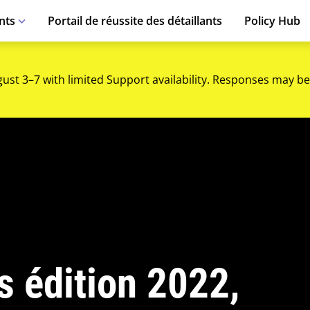
nts
Portail de réussite des détaillants
Policy Hub
gust 3–7 with limited Support availability. Responses may be
s édition 2022,