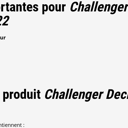
rtantes pour
Challenge
22
eur
 produit
Challenger Dec
tiennent :