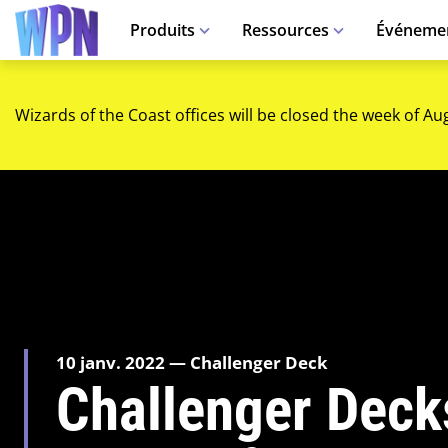
Produits
Ressources
Événeme
Wizards of the Coast offices will be closed the week of Au
10 janv. 2022 — Challenger Deck
Challenger Deck