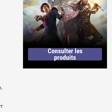
Consulter les
produits
n,
rt