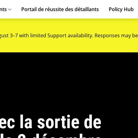
nts
Portail de réussite des détaillants
Policy Hub
gust 3–7 with limited Support availability. Responses may be
ec la sortie de