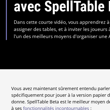
avec SpellTable
Dans cette courte vidéo, vous apprendrez à 
assigner des tables, et à inviter les joueur
l'un des meilleurs moyens d'organiser une
Vous avez maintenant sûrement entendu parle
spécifiquement pour jouer à la version papier 
donne. SpellTable Beta est le meilleur moyen de
à ses
fonctionnalités incontournables
: