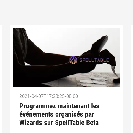
2021-04-07T17:23:25-08:00
Programmez maintenant les
événements organisés par
Wizards sur SpellTable Beta