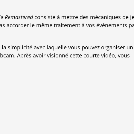
le Remastered
consiste à mettre des mécaniques de j
 pas accorder le même traitement à vos événements p
t la simplicité avec laquelle vous pouvez organiser un
bcam. Après avoir visionné cette courte vidéo, vous