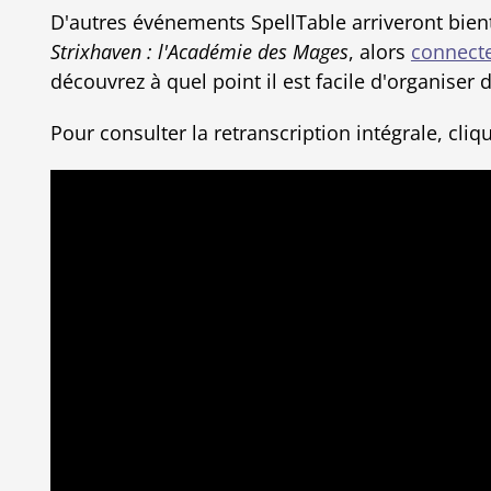
D'autres événements SpellTable arriveront bie
Strixhaven : l'Académie des Mages
, alors
connecte
découvrez à quel point il est facile d'organis
Pour consulter la retranscription intégrale, cliq