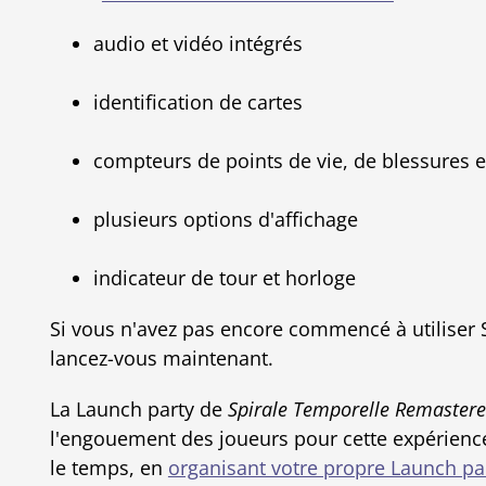
audio et vidéo intégrés
identification de cartes
compteurs de points de vie, de blessures et
plusieurs options d'affichage
indicateur de tour et horloge
Si vous n'avez pas encore commencé à utiliser
lancez-vous maintenant.
La Launch party de
Spirale Temporelle Remaster
l'engouement des joueurs pour cette expérience
le temps, en
organisant votre propre Launch par