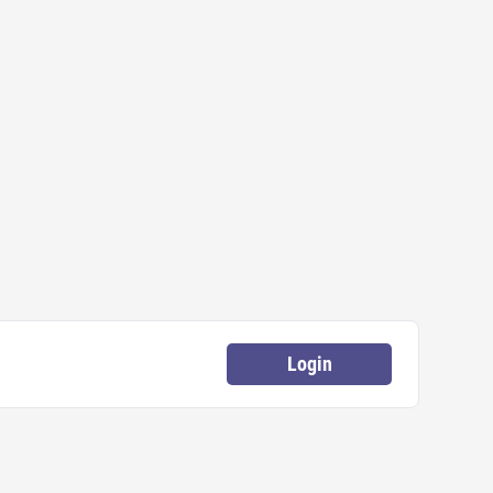
Login