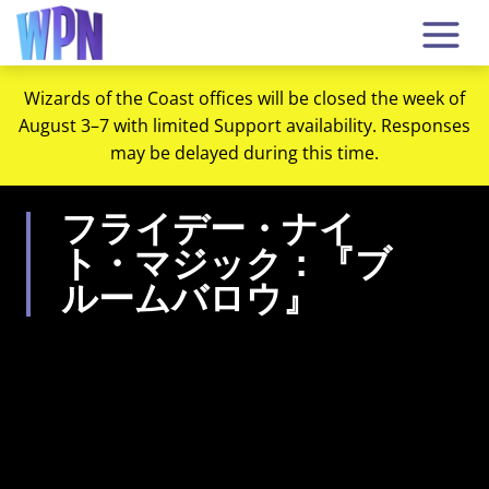
Wizards of the Coast offices will be closed the week of
August 3–7 with limited Support availability. Responses
may be delayed during this time.
フライデー・ナイ
ト・マジック：『ブ
ルームバロウ』