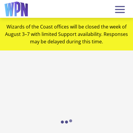
Wizards of the Coast offices will be closed the week of
August 3–7 with limited Support availability. Responses
may be delayed during this time.
Loading...