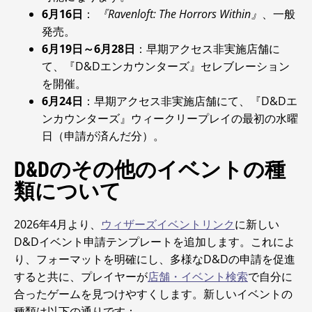
6月16日
：
『Ravenloft: The Horrors Within』
、一般
発売。
6月19日～6月28日
：早期アクセス非実施店舗に
て、『D&Dエンカウンターズ』セレブレーション
を開催。
6月24日
：早期アクセス非実施店舗にて、『D&Dエ
ンカウンターズ』ウィークリープレイの最初の水曜
日（申請が済んだ分）。
D&Dのその他のイベントの種
類について
2026年4月より、
ウィザーズイベントリンク
に新しい
D&Dイベント申請テンプレートを追加します。これによ
り、フォーマットを明確にし、多様なD&Dの申請を促進
すると共に、プレイヤーが
店舗・イベント検索
で自分に
合ったゲームを見つけやすくします。新しいイベントの
種類は以下の通りです：