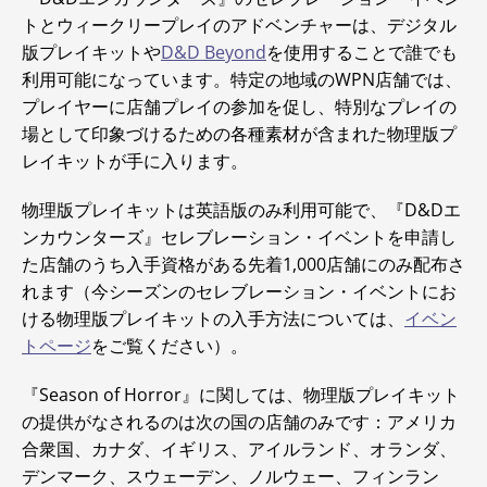
トとウィークリープレイのアドベンチャーは、デジタル
版プレイキットや
D&D Beyond
を使用することで誰でも
利用可能になっています。特定の地域のWPN店舗では、
プレイヤーに店舗プレイの参加を促し、特別なプレイの
場として印象づけるための各種素材が含まれた物理版プ
レイキットが手に入ります。
物理版プレイキットは英語版のみ利用可能で、『D&Dエ
ンカウンターズ』セレブレーション・イベントを申請し
た店舗のうち入手資格がある先着1,000店舗にのみ配布さ
れます（今シーズンのセレブレーション・イベントにお
ける物理版プレイキットの入手方法については、
イベン
トページ
をご覧ください）。
『Season of Horror』に関しては、物理版プレイキット
の提供がなされるのは次の国の店舗のみです：アメリカ
合衆国、カナダ、イギリス、アイルランド、オランダ、
デンマーク、スウェーデン、ノルウェー、フィンラン