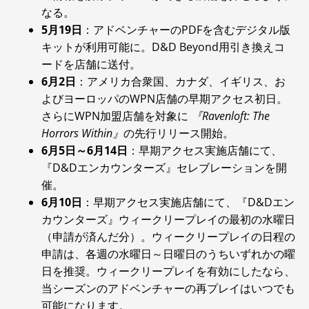
なる。
5月19日
：アドベンチャーのPDFを含むデジタル版
キットが利用可能に。D&D Beyond用引き換えコ
ードを店舗に送付。
6月2日
：アメリカ合衆国、カナダ、イギリス、お
よびヨーロッパのWPN店舗の早期アクセス初日。
さらにWPN加盟店舗を対象に
『Ravenloft: The
Horrors Within』
の先行リリース開始。
6月5日～6月14日
：早期アクセス実施店舗にて、
『D&Dエンカウンターズ』セレブレーションを開
催。
6月10日
：早期アクセス実施店舗にて、『D&Dエン
カウンターズ』ウィークリープレイの最初の水曜日
（申請が済んだ分）。ウィークリープレイの日程の
申請は、各週の水曜日～日曜日のうちいずれかの曜
日を推奨。ウィークリープレイを有効にしたなら、
当シーズンのアドベンチャーの再プレイはいつでも
可能になります。