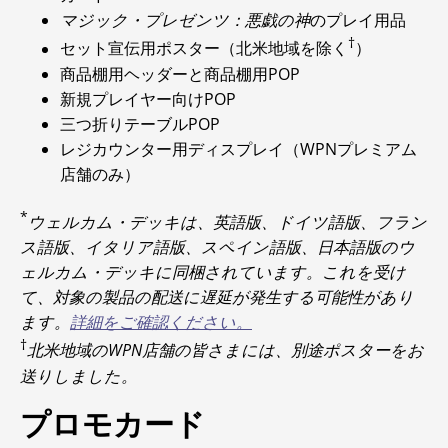
マジック・プレゼンツ：悪戯の神
のプレイ用品
†
セット宣伝用ポスター（北米地域を除く
）
商品棚用ヘッダーと商品棚用POP
新規プレイヤー向けPOP
三つ折りテーブルPOP
レジカウンター用ディスプレイ（WPNプレミアム
店舗のみ）
*
ウェルカム・デッキは、英語版、ドイツ語版、フラン
ス語版、イタリア語版、スペイン語版、日本語版のウ
ェルカム・デッキに同梱されています。これを受け
て、対象の製品の配送に遅延が発生する可能性があり
ます。
詳細をご確認ください。
†
北米地域のWPN店舗の皆さまには、別途ポスターをお
送りしました。
プロモカード