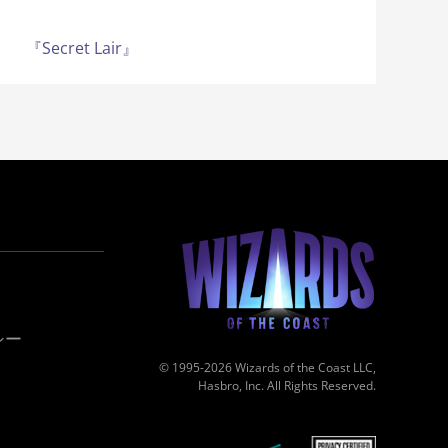
『Secret Lair』
シー
© 1995-2026 Wizards of the Coast LLC,
Hasbro, Inc. All Rights Reserved.