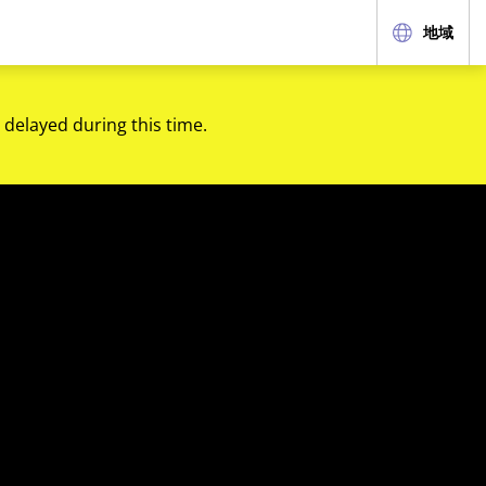
地域
 delayed during this time.