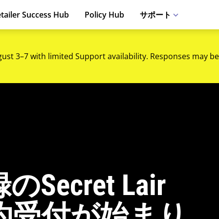
tailer Success Hub
Policy Hub
サポート
gust 3–7 with limited Support availability. Responses may be
cret Lair
約受付が始まり