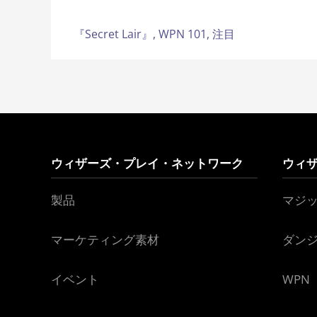
『Secret Lair』,
WPN 101,
注目
ウィザーズ・プレイ・ネットワーク
ウィ
製品
マジ
マーケティング素材
ダン
イベント
WPN