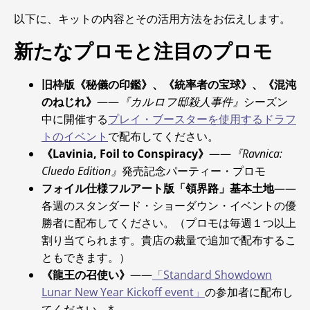
以下に、キットの内容とその活用方法をお伝えします。
新たなプロモと注目のプロモ
旧枠版《秘儀の印鑑》、《統率者の宝球》、《混沌
のねじれ》
――
『カルロフ邸殺人事件』
シーズン
中に開催する
プレイ・ブースターを使用するドラフ
トのイベント
で配布してください。
《Lavinia, Foil to Conspiracy》
――
『Ravnica:
Cluedo Edition』
発売記念パーティー・プロモ
フォイル仕様フルアート版「領界路」基本土地
――
各週のスタンダード・ショーダウン・イベントの優
勝者に配布してください。（プロモは毎週１つ以上
割り当てられます。貴店の裁量で追加で配布するこ
ともできます。）
《龍王の召使い》
――
「Standard Showdown
Lunar New Year Kickoff event」
の参加者に配布し
てください。*