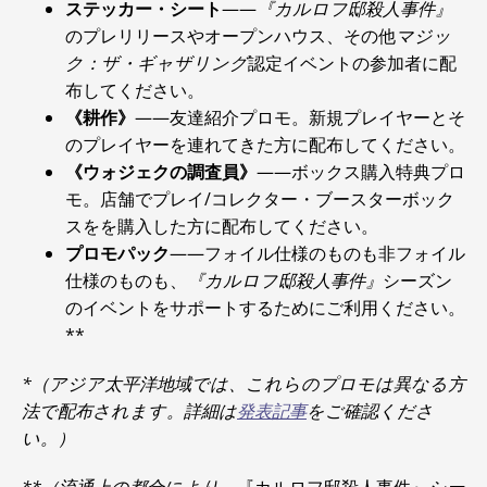
ステッカー・シート
――
『カルロフ邸殺人事件』
のプレリリースやオープンハウス、その他
マジッ
ク：ザ・ギャザリング
認定イベントの参加者に配
布してください。
《耕作》
――友達紹介プロモ。新規プレイヤーとそ
のプレイヤーを連れてきた方に配布してください。
《ウォジェクの調査員》
――ボックス購入特典プロ
モ。店舗でプレイ/コレクター・ブースターボック
スをを購入した方に配布してください。
プロモパック
――フォイル仕様のものも非フォイル
仕様のものも、
『カルロフ邸殺人事件』
シーズン
のイベントをサポートするためにご利用ください。
**
*（アジア太平洋地域では、これらのプロモは異なる方
法で配布されます。詳細は
発表記事
をご確認くださ
い。）