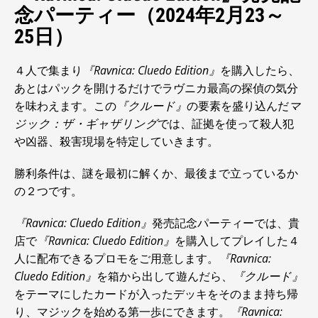
念パーティー（2024年2月23～
25日）
４人で集まり
『Ravnica: Cluedo Edition』
を購入したら、
あとはパックを開けるだけでラヴニカ最高の探偵の気分
を味わえます。この
『クルード』
の要素を盛り込んだ
マ
ジック：ザ・ギャザリング
では、証拠を使って殺人犯
や凶器、殺害現場を特定していきます。
勝利条件は、謎を最初に解くか、最後まで立っているか
の２つです。
『Ravnica: Cluedo Edition』
発売記念パーティーでは、貴
店で
『Ravnica: Cluedo Edition』
を購入してプレイした４
人に配布できるプロモをご用意します。
『Ravnica:
Cluedo Edition』
を箱から出して遊んだら、
『クルード』
をテーマにしたカードが入ったデッキをそのまま持ち帰
り、マジックを始める第一歩にできます。
『Ravnica: