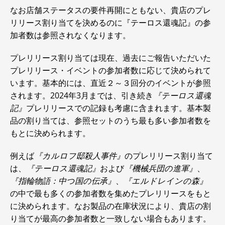
なお店舗ステータスの要件再開にともない、貴店のプレ
リリース割り当てを決めるのに『テーロス還魂記』の参
加者数は参照されなくなります。
プレリリース割り当ては現在、過去にご報告いただいた
プレリリース・イベントの参加者数に応じて決められて
います。基本的には、直近２～３回分のイベントが参照
されます。2024年3月までは、引き続き
『テーロス還魂
記』
プレリリースでの記録も考慮に含まれます。基本製
品の割り当ては、参照セットのうち最も多い参加者数を
もとに決められます。
例えば
『カルロフ邸殺人事件』
のプレリリース割り当て
は、
『テーロス還魂記』
および
『機械兵団の進軍』
、
『指輪物語：中つ国の伝承』
、
『エルドレインの森』
の中で最も多くの参加者数を集めたプレリリースをもと
に決められます。なお製品の在庫状況により、貴店の割
り当てが最高の参加者数と一致しない場合もあります。