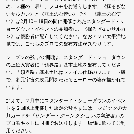
め、２種の「辰年」プロモをお送りします。《揺るぎな
いサルカン》と《龍王の召使い》です。《龍王の召使
い》は2月10～18日の間に開催されたスタンダード・シ
ョーダウン・イベントの参加者に、《揺るぎないサルカ
ン》は優勝者に配布してください。なおアジア太平洋地
域では、これらのプロモの配布方法が異なります。
シーズンの残りの期間は、スタンダード・ショーダウン
の上位入賞者に「領界路」基本土地を配布してくださ
い。「領界路」基本土地はフォイル仕様のフルアート版
で、多元宇宙の次元間をわたるヒーローの姿が描かれて
います。
加えて、２月中にスタンダード・ショーダウンのイベン
トを２回以上開催した店舗の皆さまには、
マジック
の大
判カードを
『サンダー・ジャンクションの無法者』
の
プロモキットに同梱でお送りします。店舗に飾ってご利
用ください。