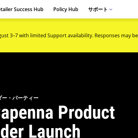
tailer Success Hub
Policy Hub
サポート
gust 3–7 with limited Support availability. Responses may be
 コマンダー・パーティー
Capenna Product
der Launch