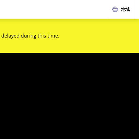
地域
 delayed during this time.