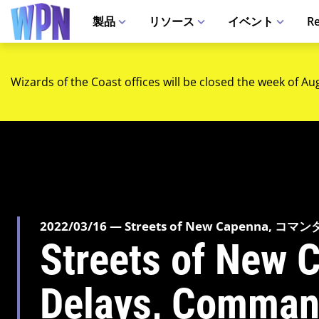
製品
リソース
イベント
Re
Wizards of the Coast offices will be closed the week of Au
2022/03/16 — Streets of New Capenna,
Streets of New 
Delays, Comman