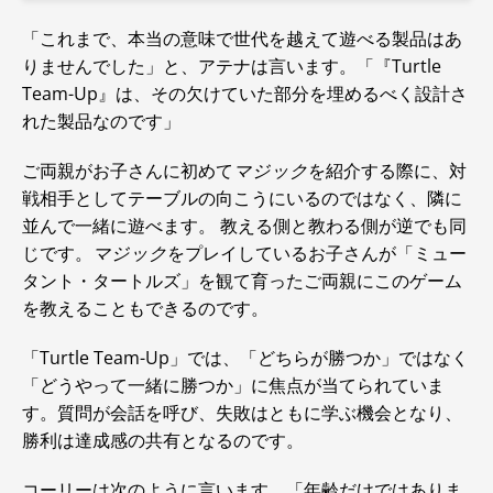
「これまで、本当の意味で世代を越えて遊べる製品はあ
りませんでした」と、アテナは言います。「『Turtle
Team-Up』は、その欠けていた部分を埋めるべく設計さ
れた製品なのです」
ご両親がお子さんに初めて
マジック
を紹介する際に、対
戦相手としてテーブルの向こうにいるのではなく、隣に
並んで一緒に遊べます。 教える側と教わる側が逆でも同
じです。
マジック
をプレイしているお子さんが「ミュー
タント・タートルズ」を観て育ったご両親にこのゲーム
を教えることもできるのです。
「Turtle Team-Up」では、「どちらが勝つか」ではなく
「どうやって一緒に勝つか」に焦点が当てられていま
す。質問が会話を呼び、失敗はともに学ぶ機会となり、
勝利は達成感の共有となるのです。
コーリーは次のように言います。「年齢だけではありま