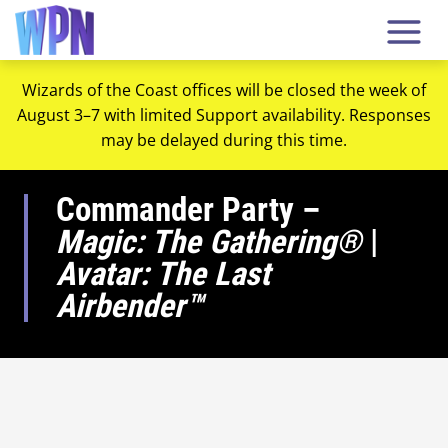
Wizards of the Coast offices will be closed the week of
August 3–7 with limited Support availability. Responses
may be delayed during this time.
Commander Party –
Magic: The Gathering®
|
Avatar: The Last
Airbender™