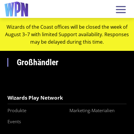
Wizards of the Coast offices will be closed the week of
August 3–7 with limited Support availability. Responses
may be delayed during this time.
Großhändler
Wizards Play Network
Produkte
Marketing-Materialien
Events