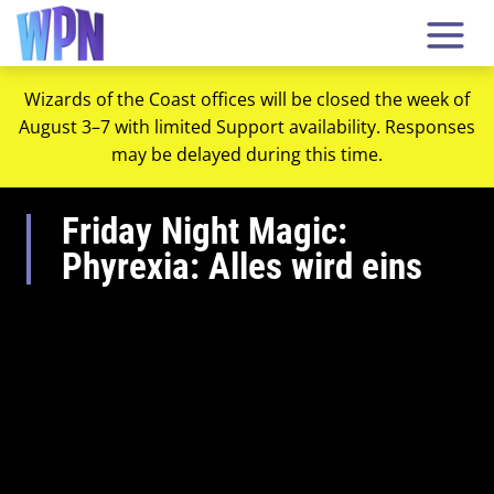
Wizards of the Coast offices will be closed the week of
August 3–7 with limited Support availability. Responses
may be delayed during this time.
Friday Night Magic:
Phyrexia: Alles wird eins