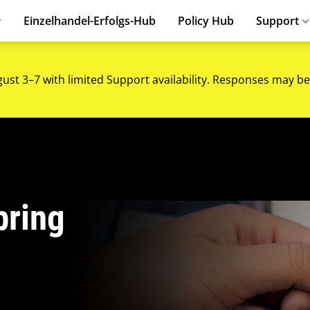
Einzelhandel-Erfolgs-Hub
Policy Hub
Support
gust 3–7 with limited Support availability. Responses may be
pring