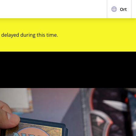
Ort
 delayed during this time.