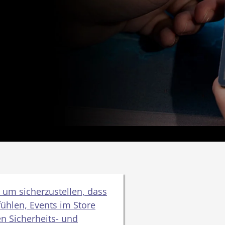
 um sicherzustellen, dass
fühlen, Events im Store
n Sicherheits- und