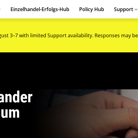
Einzelhandel-Erfolgs-Hub
Policy Hub
Support
gust 3–7 with limited Support availability. Responses may be
ander
 um