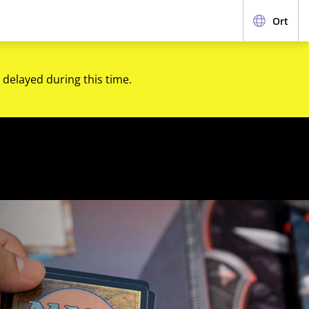
Ort
 delayed during this time.