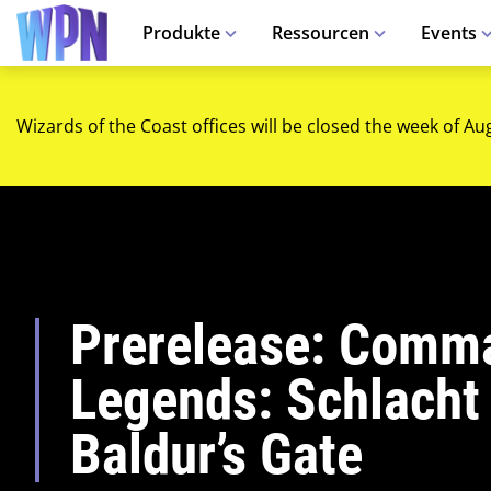
Produkte
Ressourcen
Events
Wizards of the Coast offices will be closed the week of Au
Prerelease: Comm
Legends: Schlacht
Baldur’s Gate