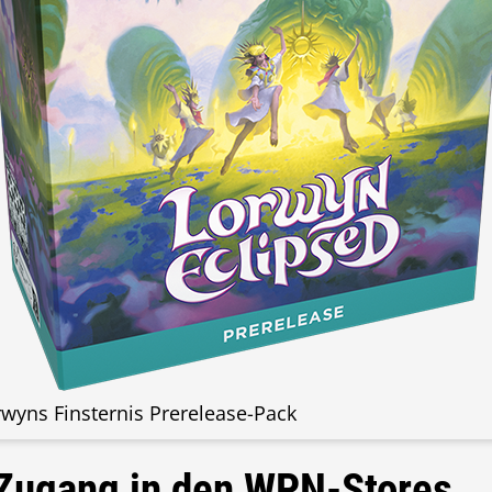
rwyns Finsternis Prerelease-Pack
 Zugang in den WPN-Stores