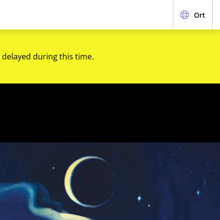
Ort
 delayed during this time.