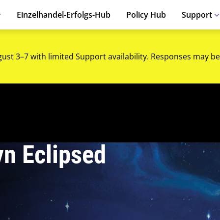
Einzelhandel-Erfolgs-Hub
Policy Hub
Support
gust 3–7 with limited Support availability. Responses may be
yn Eclipsed