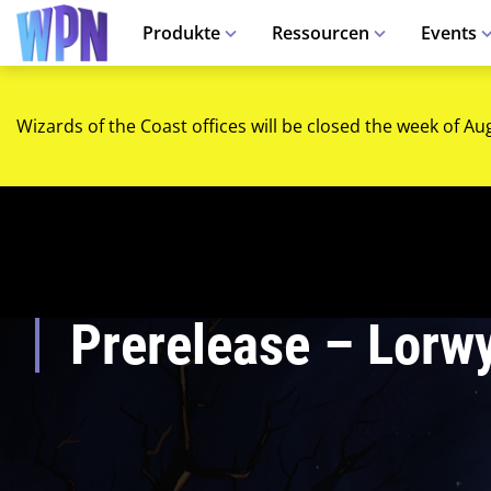
Produkte
Ressourcen
Events
Wizards of the Coast offices will be closed the week of Au
Prerelease – Lorw