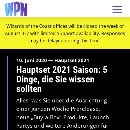
Wizards of the Coast offices will be closed the week of
August 3–7 with limited Support availability. Responses
may be delayed during this time.
10. Juni 2020 — Hauptset 2021
Hauptset 2021 Saison: 5
Dinge, die Sie wissen
sollten
Alles, was Sie über die Ausrichtung
einer ganzen Woche Prerelease,
neue „Buy-a-Box“-Produkte, Launch-
Partys und weitere Änderungen für