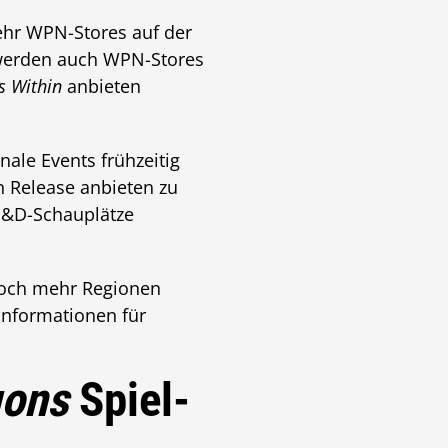
ehr WPN-Stores auf der
 werden auch WPN-Stores
s Within
anbieten
nale Events frühzeitig
n Release anbieten zu
D&D-Schauplätze
n noch mehr Regionen
Informationen für
gons
Spiel-