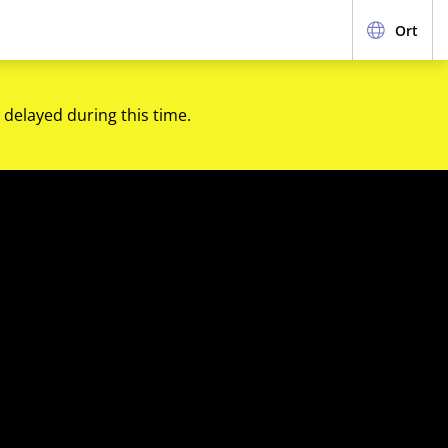
Ort
 delayed during this time.