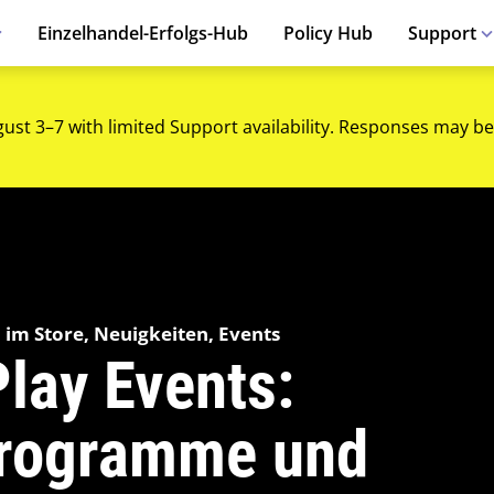
Einzelhandel-Erfolgs-Hub
Policy Hub
Support
gust 3–7 with limited Support availability. Responses may be
im Store, Neuigkeiten, Events
lay Events:
Programme und