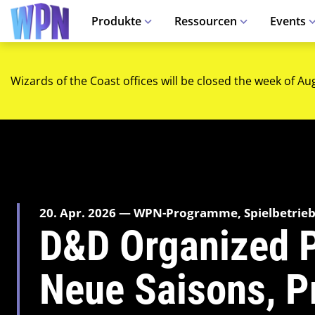
Produkte
Ressourcen
Events
Wizards of the Coast offices will be closed the week of Au
20. Apr. 2026 — WPN-Programme, Spielbetrieb 
D&D Organized P
Neue Saisons, 