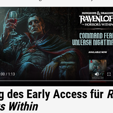
g des Early Access für
R
s Within