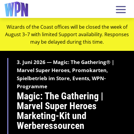
Wizards of the Coast offices will be closed the week of
August 3–7 with limited Support availability. Responses
may be delayed during this time.
3. Juni 2026 — Magic: The Gathering® |
Marvel Super Heroes, Promokarten,
Spielbetrieb im Store, Events, WPN-
Programme
Magic: The Gathering |
Marvel Super Heroes
Marketing-Kit und
Werberessourcen