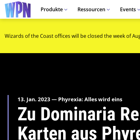
Produkte
Ressourcen
Events
Wizards of the Coast offices will be closed the week of Au
13. Jan. 2023 — Phyrexia: Alles wird eins
Zu Dominaria R
Karten aus Phyre