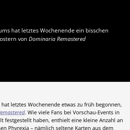
rsums hat letztes Wochenende ein bisschen
oostern von
Dominaria Remastered
s hat letztes Wochenende etwas zu früh begonnen,
Remastered
. Wie viele Fans bei Vorschau-Events in
 festgestellt haben, enthielt eine kleine Anzahl an
hen Phyrexia – nämlich seltene Karten aus dem