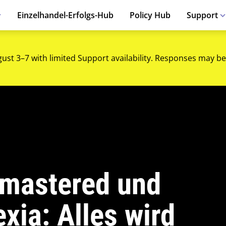
Einzelhandel-Erfolgs-Hub
Policy Hub
Support
gust 3–7 with limited Support availability. Responses may be
emastered und
xia: Alles wird