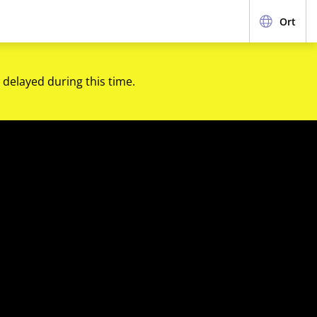
Ort
 delayed during this time.