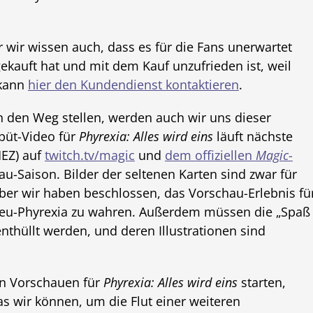
r wir wissen auch, dass es für die Fans unerwartet
ekauft hat und mit dem Kauf unzufrieden ist, weil
 kann
hier den Kundendienst kontaktieren
.
in den Weg stellen, werden auch wir uns dieser
büt-Video für
Phyrexia: Alles wird eins
läuft nächste
MEZ) auf
twitch.tv/magic
und
dem offiziellen
Magic
-
u-Saison. Bilder der seltenen Karten sind zwar für
aber wir haben beschlossen, das Vorschau-Erlebnis fü
Neu-Phyrexia zu wahren. Außerdem müssen die „Spaß
nthüllt werden, und deren Illustrationen sind
len Vorschauen für
Phyrexia: Alles wird eins
starten,
was wir können, um die Flut einer weiteren