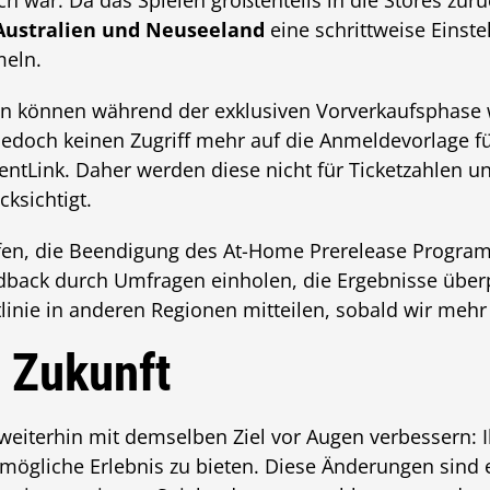
h war. Da das Spielen größtenteils in die Stores zurüc
Australien und Neuseeland
eine schrittweise Einst
eln.
en können während der exklusiven Vorverkaufsphase w
jedoch keinen Zugriff mehr auf die Anmeldevorlage f
entLink. Daher werden diese nicht für Ticketzahlen u
ksichtigt.
lfen, die Beendigung des At-Home Prerelease Progra
dback durch Umfragen einholen, die Ergebnisse über
inie in anderen Regionen mitteilen, sobald wir mehr
e Zukunft
weiterhin mit demselben Ziel vor Augen verbessern: I
mögliche Erlebnis zu bieten. Diese Änderungen sind e