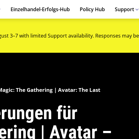
Einzelhandel-Erfolgs-Hub
Policy Hub
Support
gust 3–7 with limited Support availability. Responses may be
Magic: The Gathering | Avatar: The Last
rungen für
ring | Avatar –