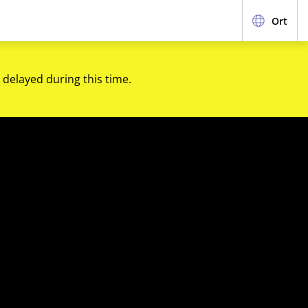
Ort
 delayed during this time.