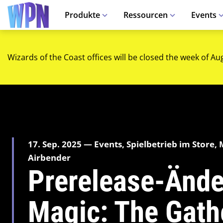
Produkte
Ressourcen
Events
Wizards of the Coast offices will be closed the week of Au
17. Sep. 2025 — Events, Spielbetrieb im Store, 
Airbender
Prerelease-Ände
Magic: The Gathe