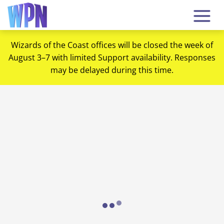
Wizards of the Coast offices will be closed the week of
August 3–7 with limited Support availability. Responses
may be delayed during this time.
Loading...