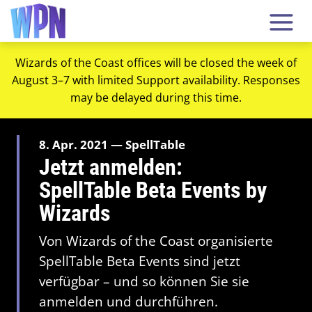
Wizards of the Coast offices will be closed the week of
August 3–7 with limited Support availability. Responses
may be delayed during this time.
8. Apr. 2021 — SpellTable
Jetzt anmelden:
SpellTable Beta Events by
Wizards
Von Wizards of the Coast organisierte
SpellTable Beta Events sind jetzt
verfügbar – und so können Sie sie
anmelden und durchführen.