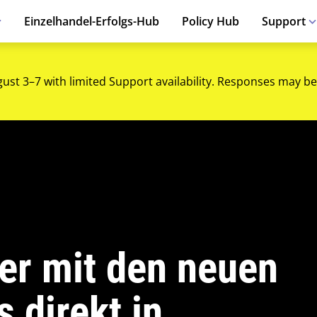
Einzelhandel-Erfolgs-Hub
Policy Hub
Support
gust 3–7 with limited Support availability. Responses may be
ler mit den neuen
 direkt in