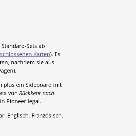
e Standard-Sets ab
schlossenen Karten
). Es
hten, nachdem sie aus
agen).
n plus ein Sideboard mit
Sets von
Rückkehr nach
n Pioneer legal.
r: Englisch, Französisch,