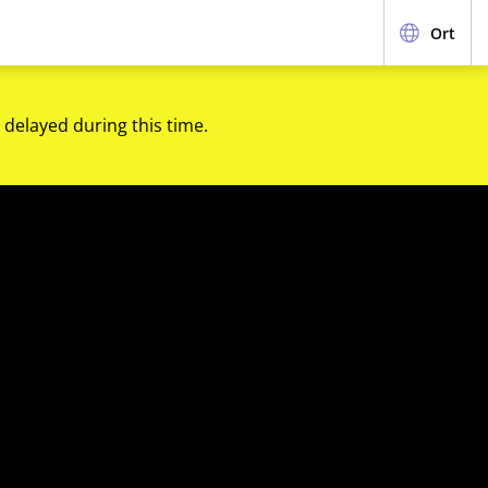
Ort
 delayed during this time.