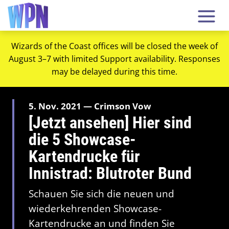
Wizards of the Coast offices will be closed the week of
August 3–7 with limited Support availability. Responses
may be delayed during this time.
5. Nov. 2021 — Crimson Vow
[Jetzt ansehen] Hier sind
die 5 Showcase-
Kartendrucke für
Innistrad: Blutroter Bund
Schauen Sie sich die neuen und
wiederkehrenden Showcase-
Kartendrucke an und finden Sie