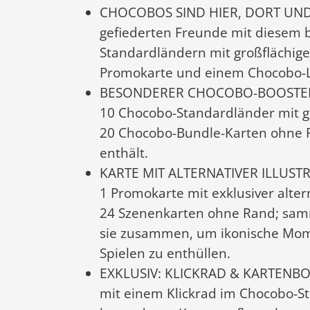
CHOCOBOS SIND HIER, DORT UND Ü
gefiederten Freunde mit diesem
Standardländern mit großflächiger 
Promokarte und einem Chocobo-L
BESONDERER CHOCOBO-BOOSTER – 
10 Chocobo-Standardländer mit gro
20 Chocobo-Bundle-Karten ohne R
enthält.
KARTE MIT ALTERNATIVER ILLUST
1 Promokarte mit exklusiver altern
24 Szenenkarten ohne Rand; samm
sie zusammen, um ikonische Mom
Spielen zu enthüllen.
EXKLUSIV: KLICKRAD & KARTENBOX
mit einem Klickrad im Chocobo-Sti