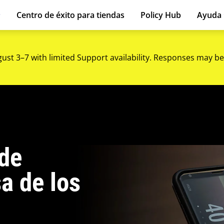
Centro de éxito para tiendas
Policy Hub
Ayuda
gust 3–7 with limited Support availability. Responses may be
de
a de los