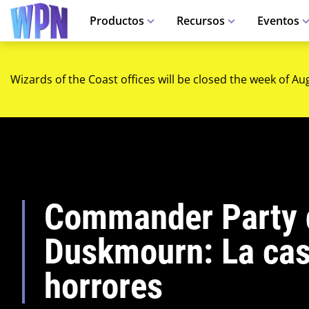
Productos
Recursos
Eventos
Wizards of the Coast offices will be closed the week of Au
Commander Party 
Duskmourn: La cas
horrores