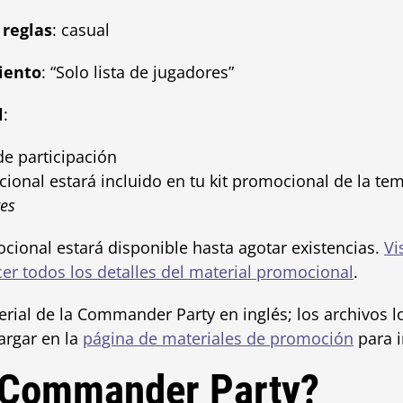
 reglas
: casual
iento
: “Solo lista de jugadores”
l
:
e participación
ional estará incluido en tu kit promocional de la t
res
cional estará disponible hasta agotar existencias.
Vi
r todos los detalles del material promocional
.
terial de la Commander Party en inglés; los archivos l
argar en la
página de materiales de promoción
para i
a Commander Party?