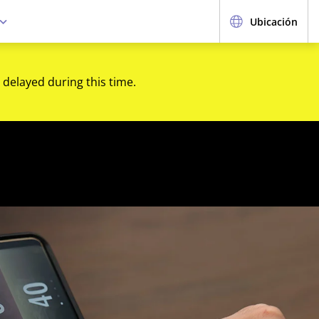
Ubicación
 delayed during this time.