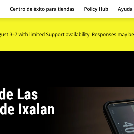
Centro de éxito para tiendas
Policy Hub
Ayuda
gust 3–7 with limited Support availability. Responses may be
de Las
de Ixalan