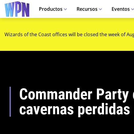
Productos
Recursos
Eventos
Wizards of the Coast offices will be closed the week of Au
Commander Party 
cavernas perdidas 