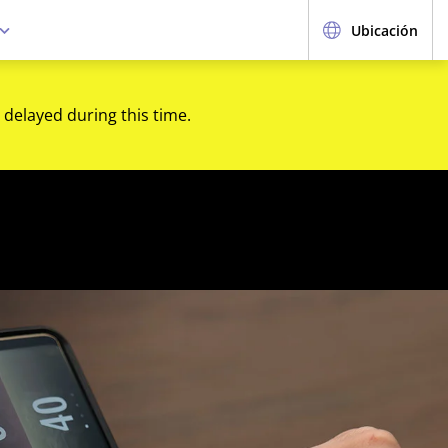
Ubicación
 delayed during this time.