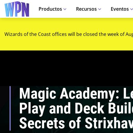
Productos
Recursos
Eventos
Wizards of the Coast offices will be closed the week of Au
Magic Academy: Le
Play and Deck Buil
Secrets of Strixha