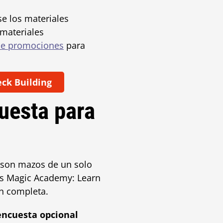
e los materiales
 materiales
de promociones
para
ck Building
uesta para
 son mazos de un solo
os
Magic Academy: Learn
ón completa.
encuesta opcional