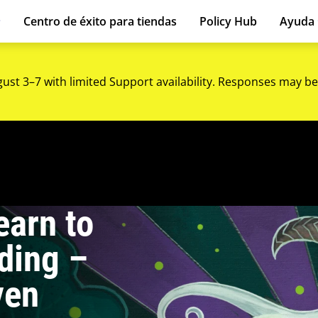
Centro de éxito para tiendas
Policy Hub
Ayuda
gust 3–7 with limited Support availability. Responses may be
arn to
ding –
ven