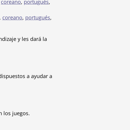
,
coreano
,
portugués
,
,
coreano
,
portugués
,
dizaje y les dará la
dispuestos a ayudar a
n los juegos.