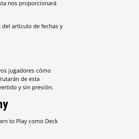
esta nos proporcionará
a
del artículo de fechas y
evos jugadores cómo
frutarán de esta
ertido y sin presión.
my
earn to Play como Deck