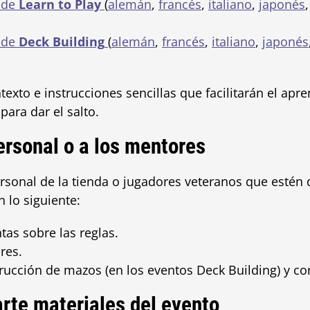
o de
Learn to Play
(
alemán
,
francés
,
italiano
,
japonés
o de
Deck Building
(
alemán
,
francés
,
italiano
,
japonés
exto e instrucciones sencillas que facilitarán el apren
para dar el salto.
personal o a los mentores
rsonal de la tienda o jugadores veteranos que estén 
 lo siguiente:
as sobre las reglas.
res.
rucción de mazos (en los eventos Deck Building) y co
arte materiales del evento