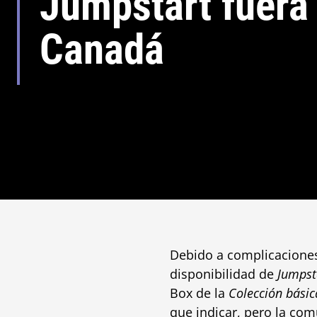
Jumpstart fuera 
Canadá
Debido a complicaciones
disponibilidad de
Jumpst
Box de la
Colección bási
que indicar, pero la co