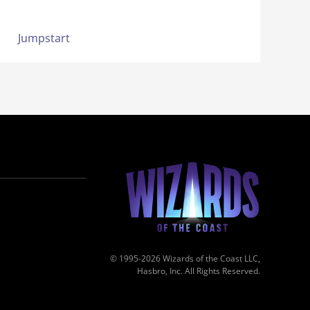
Jumpstart
© 1995-2026 Wizards of the Coast LLC,
Hasbro, Inc. All Rights Reserved.