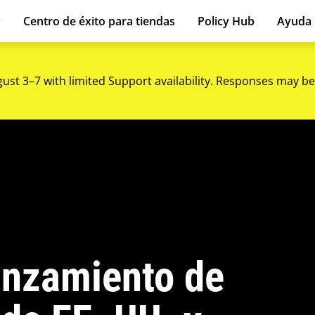
Centro de éxito para tiendas
Policy Hub
Ayuda
gust 3–7 with limited Support availability. Responses may be
lanzamiento de