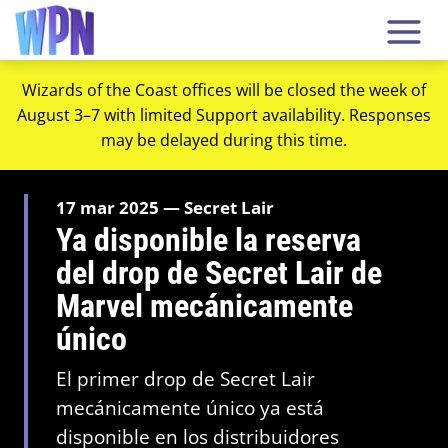
Wizards of the Coast offices will be closed the week of
August 3–7 with limited Support availability. Responses
may be delayed during this time.
17 mar 2025 — Secret Lair
Ya disponible la reserva
del drop de Secret Lair de
Marvel mecánicamente
único
El primer drop de Secret Lair
mecánicamente único ya está
disponible en los distribuidores