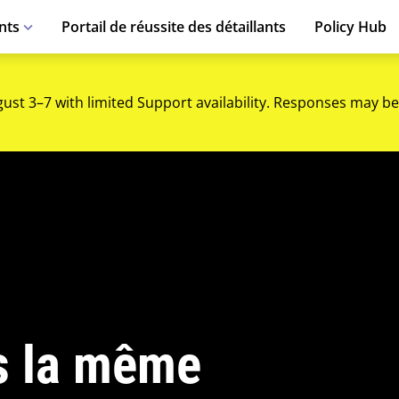
nts
Portail de réussite des détaillants
Policy Hub
gust 3–7 with limited Support availability. Responses may be
s la même