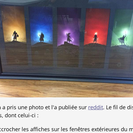
en a pris une photo et l'a publiée sur
reddit
. Le fil de 
dont celui-ci :
rocher les affiches sur les fenêtres extérieures du m