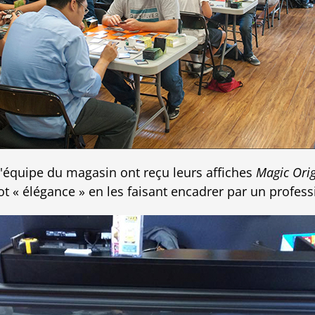
équipe du magasin ont reçu leurs affiches
Magic Ori
 « élégance » en les faisant encadrer par un profess