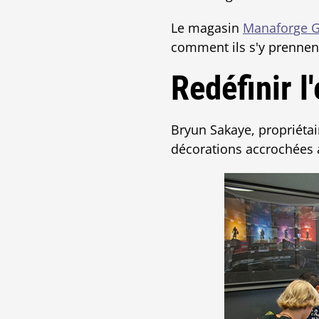
Le magasin
Manaforge 
comment ils s'y prennent
Redéfinir l
Bryun Sakaye, propriéta
décorations accrochées a