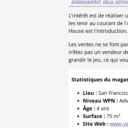
planeswalker deux semai
L'intérêt est de réalise
les tenir au courant de l
House est l'introduction,
Les ventes ne se font pas
n'êtes pas un vendeur de
grandir le jeu, ce qui vo
Statistiques du magas
Lieu :
San Francisco
Niveau WPN :
Adv
Âge :
4 ans
Surface :
75 m²
Site Web :
www.ve