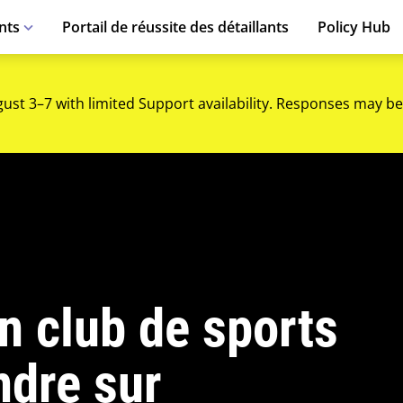
nts
Portail de réussite des détaillants
Policy Hub
gust 3–7 with limited Support availability. Responses may be
un club de sports
ndre sur