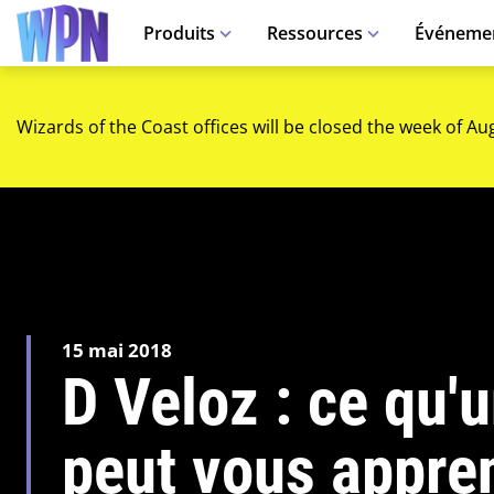
Produits
Ressources
Événeme
Wizards of the Coast offices will be closed the week of Au
15 mai 2018
D Veloz : ce qu'
peut vous appre