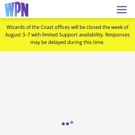
Wizards of the Coast offices will be closed the week of
August 3–7 with limited Support availability. Responses
may be delayed during this time.
Loading...