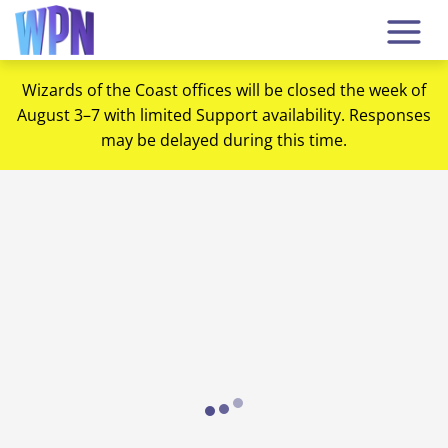
Wizards of the Coast offices will be closed the week of
August 3–7 with limited Support availability. Responses
may be delayed during this time.
Loading...