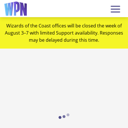
Wizards of the Coast offices will be closed the week of
August 3–7 with limited Support availability. Responses
may be delayed during this time.
Loading...