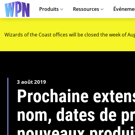
Produits
Ressources
Événeme
Wizards of the Coast offices will be closed the week of Au
3 août 2019
Prochaine exten
nom, dates de p
nouveaux produi