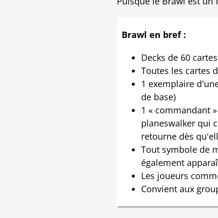
Puisque le Brawl est un
Brawl en bref :
Decks de 60 cartes
Toutes les cartes 
1 exemplaire d'un
de base)
1 « commandant » :
planeswalker qui
retourne dès qu'ell
Tout symbole de m
également apparaî
Les joueurs comme
Convient aux group