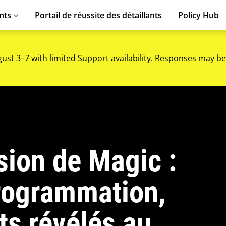
nts
Portail de réussite des détaillants
Policy Hub
gust 3–7 with limited Support availability. Responses may be
sion de Magic :
rogrammation,
ts révélés au