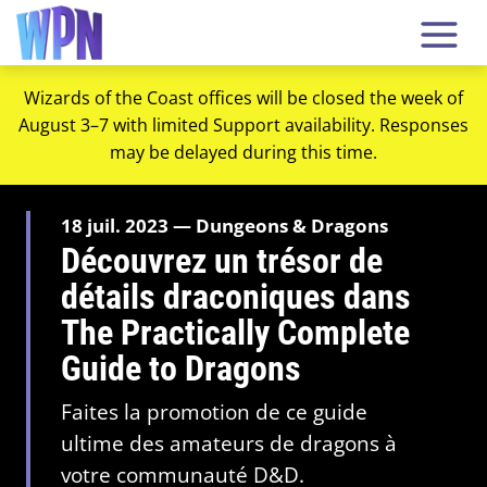
Wizards of the Coast offices will be closed the week of
August 3–7 with limited Support availability. Responses
may be delayed during this time.
18 juil. 2023 — Dungeons & Dragons
Découvrez un trésor de
détails draconiques dans
The Practically Complete
Guide to Dragons
Faites la promotion de ce guide
ultime des amateurs de dragons à
votre communauté D&D.