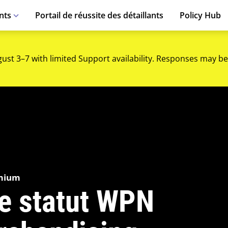
nts
Portail de réussite des détaillants
Policy Hub
gust 3–7 with limited Support availability. Responses may be
emium
le statut WPN