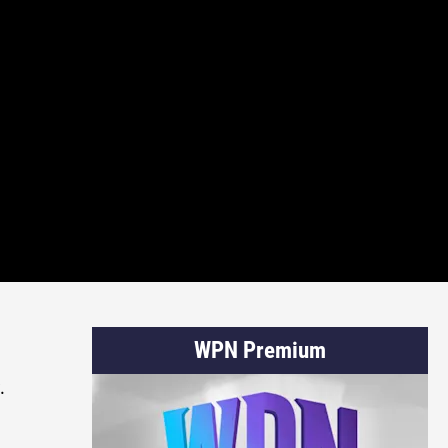
WPN Premium
.