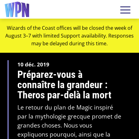
Wizards of the Coast offices will be closed the week of
August 3–7 with limited Support availability. Responses
may be delayed during this time.
10 déc. 2019
Préparez-vous à
connaître la grandeur :
Theros par-delà la mort
Le retour du plan de Magic inspiré
par la mythologie grecque promet de
grandes choses. Nous vous
expliquons pourquoi, ainsi que la