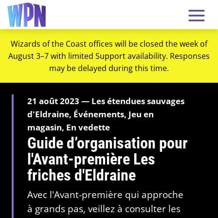
Wizards of the Coast offices will be closed the week of
August 3–7 with limited Support availability. Responses
may be delayed during this time.
21 août 2023 — Les étendues sauvages
d'Eldraine, Événements, Jeu en
magasin, En vedette
Guide d’organisation pour
l'Avant-première Les
friches d'Eldraine
Avec l'Avant-première qui approche
à grands pas, veillez à consulter les