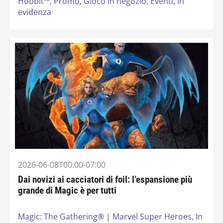
Hobbit™,
Promo,
Gioco in negozio,
Eventi,
In
evidenza
2026-06-08T00:00-07:00
Dai novizi ai cacciatori di foil: l’espansione più
grande di Magic è per tutti
Magic: The Gathering® | Marvel Super Heroes,
In