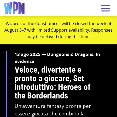
Wizards of the Coast offices will be closed the week of
August 3–7 with limited Support availability. Responses
may be delayed during this time.
13 ago 2025 — Dungeons & Dragons, In
evidenza
Veloce, divertente e
pronto a giocare, Set
introduttivo: Heroes of
the Borderlands
Un’avventura fantasy pronta per
essere giocata che combina la