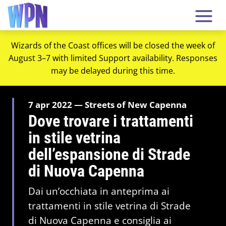
Wizards of the Coast offices will be closed the week of
August 3–7 with limited Support availability. Responses
may be delayed during this time.
7 apr 2022 — Streets of New Capenna
Dove trovare i trattamenti
in stile vetrina
dell’espansione di Strade
di Nuova Capenna
Dai un’occhiata in anteprima ai
trattamenti in stile vetrina di Strade
di Nuova Capenna e consiglia ai