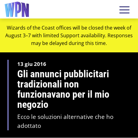
Wizards of the Coast offices will be closed the week of
August 3–7 with limited Support availability. Responses
may be delayed during this time.
13 giu 2016
Gli annunci pubblicitari
tradizionali non
funzionavano per il mio
negozio
Ecco le soluzioni alternative che ho
adottato