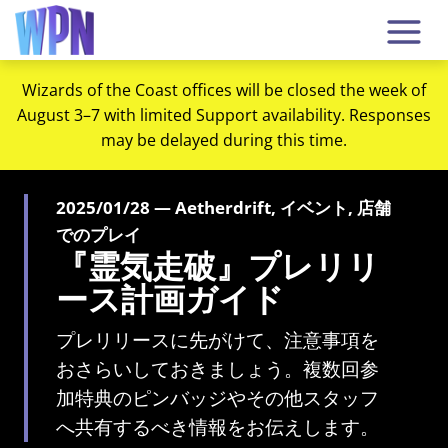
Wizards of the Coast offices will be closed the week of
August 3–7 with limited Support availability. Responses
may be delayed during this time.
2025/01/28 — Aetherdrift, イベント, 店舗
でのプレイ
『霊気走破』プレリリ
ース計画ガイド
プレリリースに先がけて、注意事項を
おさらいしておきましょう。複数回参
加特典のピンバッジやその他スタッフ
へ共有するべき情報をお伝えします。